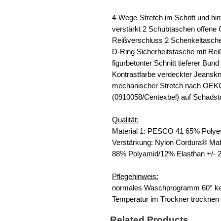
4-Wege-Stretch im Schritt und h
verstärkt 2 Schubtaschen offen
Reißverschluss 2 Schenkeltaschen
D-Ring Sicherheitstasche mit Rei
figurbetonter Schnitt tieferer Bun
Kontrastfarbe verdeckter Jeanskn
mechanischer Stretch nach OEK
(0910058/Centexbel) auf Schadsto
Qualität:
Material 1: PESCO 41 65% Polye
Verstärkung: Nylon Cordura® M
88% Polyamid/12% Elasthan +/- 
Pflegehinweis:
normales Waschprogramm 60° kein
Temperatur im Trockner trocknen 
Related Products