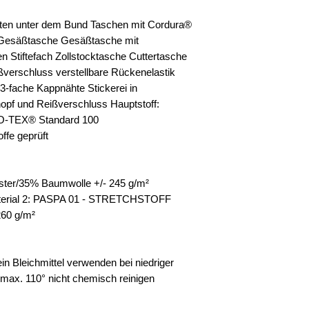
inten unter dem Bund Taschen mit Cordura®
e Gesäßtasche Gesäßtasche mit
 Stiftefach Zollstocktasche Cuttertasche
ßverschluss verstellbare Rückenelastik
d 3-fache Kappnähte Stickerei in
opf und Reißverschluss Hauptstoff:
O-TEX® Standard 100
ffe geprüft
ster/35% Baumwolle +/- 245 g/m²
aterial 2: PASPA 01 - STRETCHSTOFF
260 g/m²
 Bleichmittel verwenden bei niedriger
max. 110° nicht chemisch reinigen