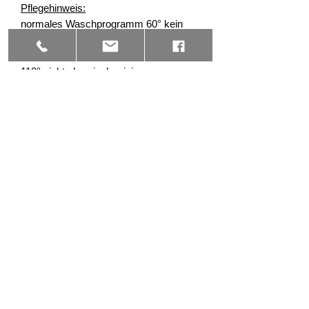
Pflegehinweis:
normales Waschprogramm 60° kein
Bleichmittel verwenden bei niedriger
Temperatur im Trockner trocknen max.
110° nicht chemisch reinigen
Related Products